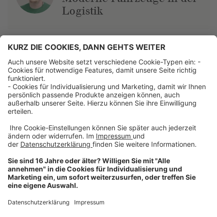
Logistik
Über uns
Dehner Unternehmen
Jobs bei Dehner