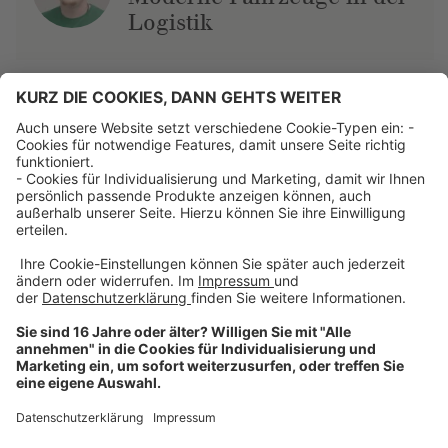
Logistik
Über uns
Dehner Unternehmen
Jobs bei Dehner