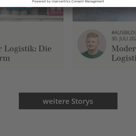
#AUSBILD
30. JULI 20
 Logistik: Die
Moder
urm
Logist
weitere Storys