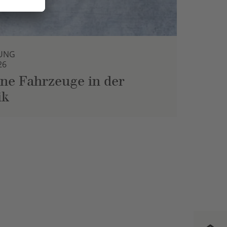
UNG
26
ne Fahrzeuge in der
ik