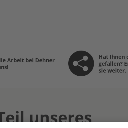
Hat Ihnen 
ie Arbeit bei Dehner
gefallen? 
uns!
sie weiter.
Teil unseres