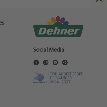
es
Social Media