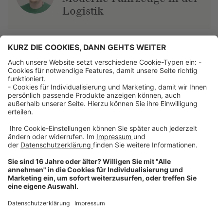
Logistik
Über uns
Dehner Unternehmen
Jobs bei Dehner