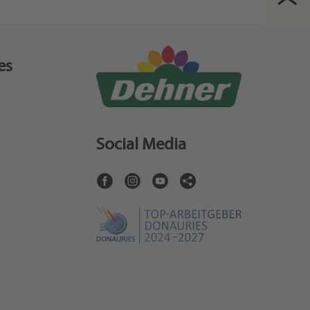
es
Social Media