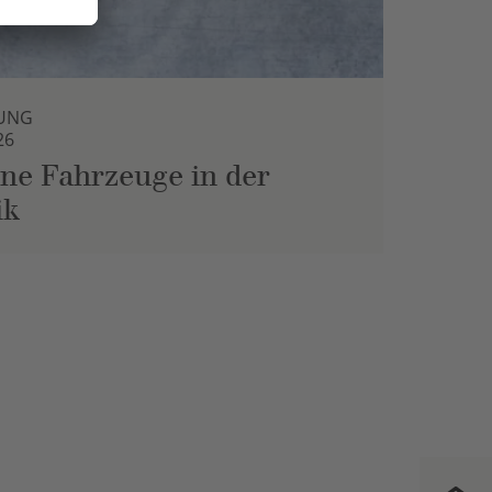
UNG
26
ne Fahrzeuge in der
ik