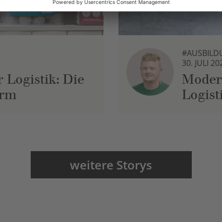
#AUSBILD
30. JULI 20
 Logistik: Die
Moder
urm
Logist
weitere Storys