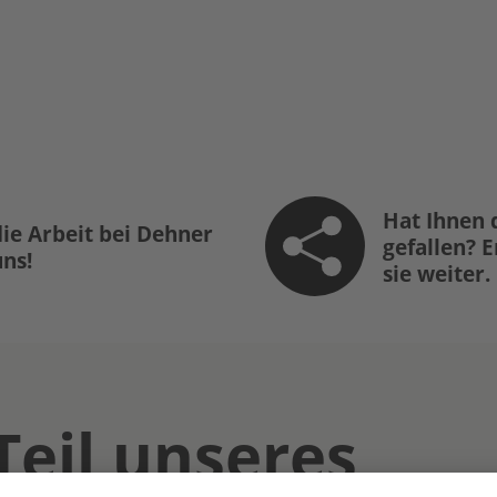
Hat Ihnen 
ie Arbeit bei Dehner
gefallen? 
uns!
sie weiter.
Teil unseres