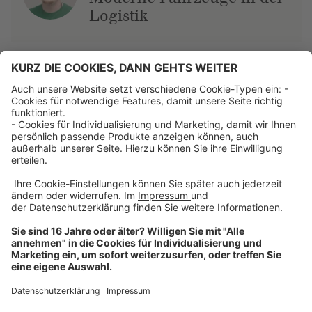
Logistik
Über uns
Dehner Unternehmen
Jobs bei Dehner