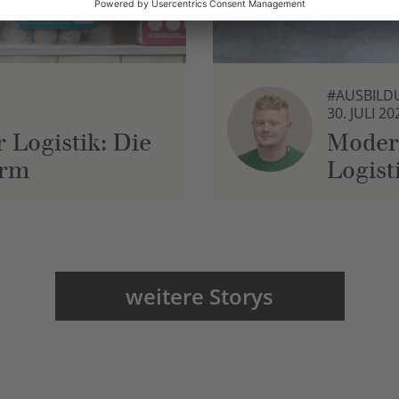
#AUSBILD
30. JULI 20
 Logistik: Die
Moder
urm
Logist
weitere Storys