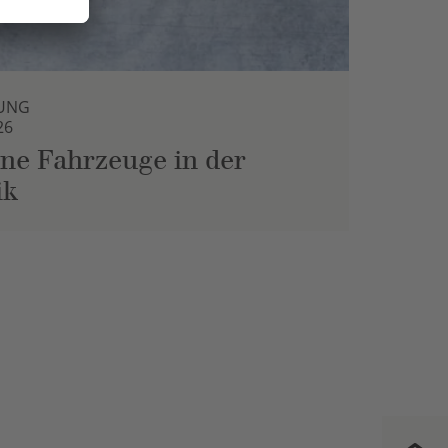
UNG
26
ne Fahrzeuge in der
ik