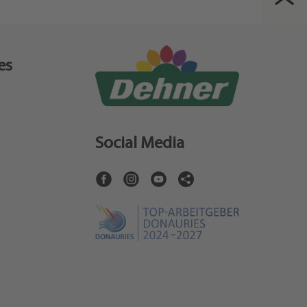
es
Social Media