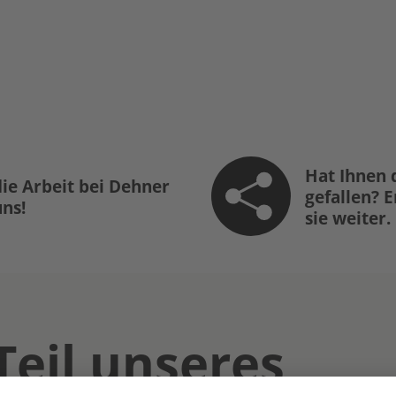
Hat Ihnen 
ie Arbeit bei Dehner
gefallen? 
uns!
sie weiter.
Teil unseres