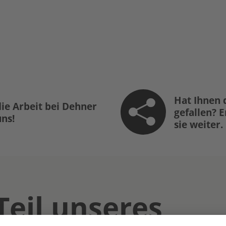
Hat Ihnen 
ie Arbeit bei Dehner
gefallen? 
uns!
sie weiter.
Teil unseres