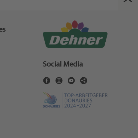
es
Social Media