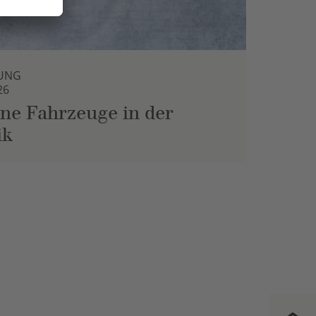
UNG
26
ne Fahrzeuge in der
ik