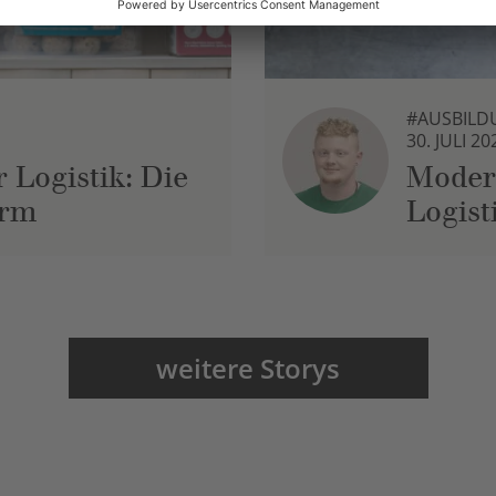
#AUSBILD
30. JULI 20
 Logistik: Die
Moder
urm
Logist
weitere Storys