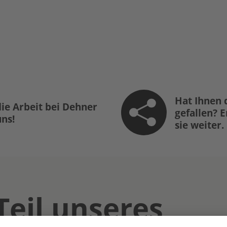
Hat Ihnen 
ie Arbeit bei Dehner
gefallen? 
uns!
sie weiter.
Teil unseres