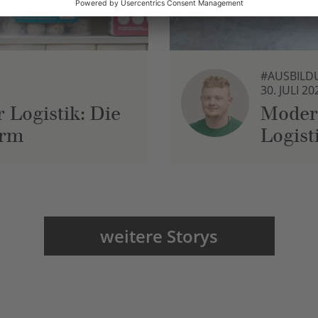
#AUSBILD
30. JULI 20
 Logistik: Die
Moder
urm
Logist
weitere Storys