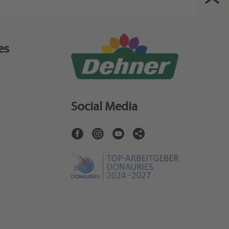
es
Social Media