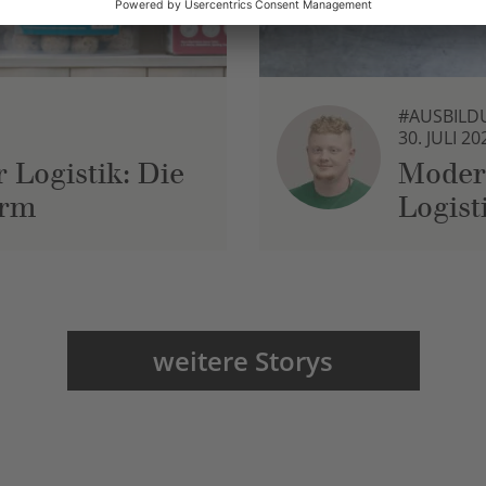
#AUSBILD
30. JULI 20
 Logistik: Die
Moder
urm
Logist
weitere Storys