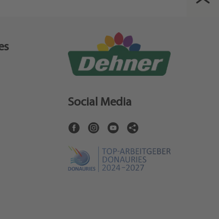
es
Social Media