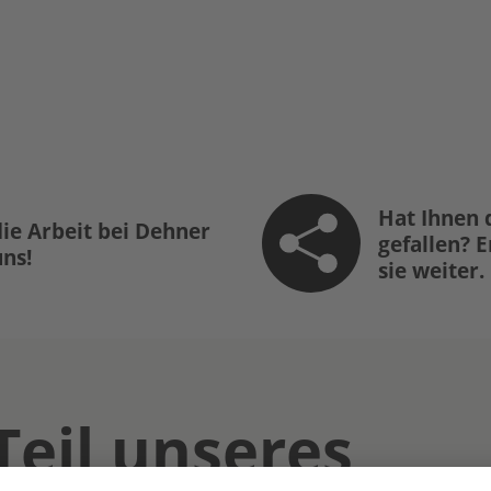
Hat Ihnen 
ie Arbeit bei Dehner
gefallen? 
uns!
sie weiter.
Teil unseres