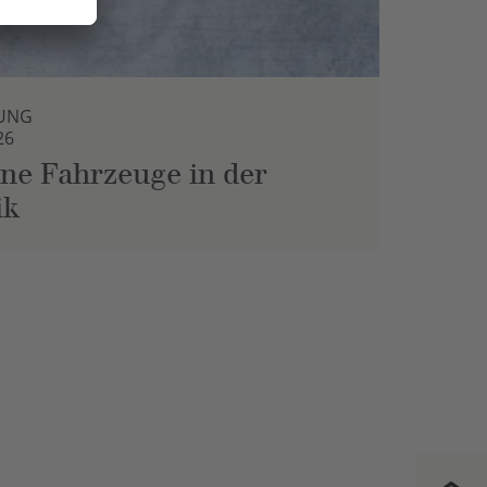
UNG
26
ne Fahrzeuge in der
ik