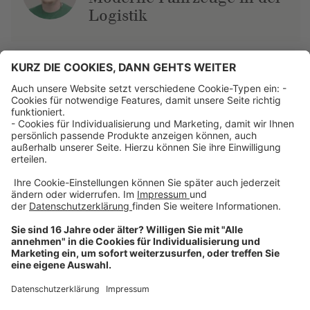
Logistik
Über uns
Dehner Unternehmen
Jobs bei Dehner