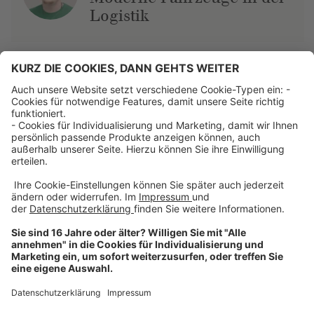
Logistik
Über uns
Dehner Unternehmen
Jobs bei Dehner