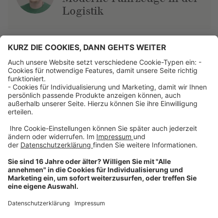
Logistik
Über uns
Dehner Unternehmen
Jobs bei Dehner