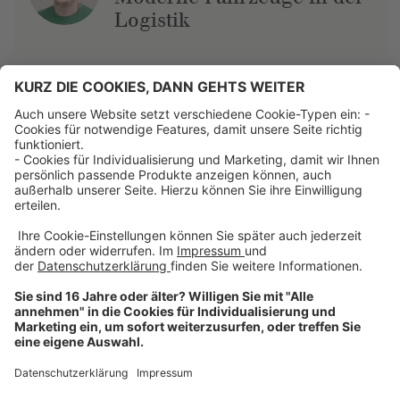
Logistik
Über uns
Dehner Unternehmen
Jobs bei Dehner