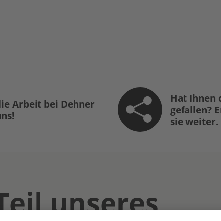
Hat Ihnen 
ie Arbeit bei Dehner
gefallen? 
uns!
sie weiter.
Teil unseres