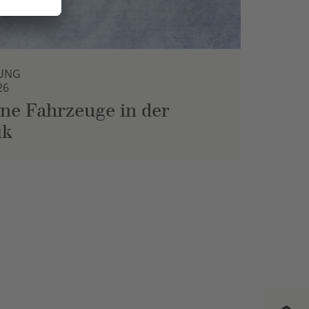
UNG
26
ne Fahrzeuge in der
ik