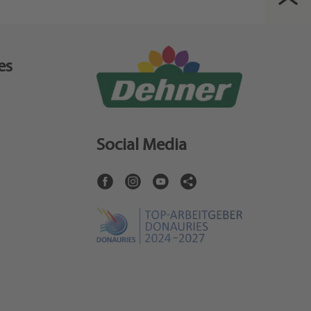
es
Social Media