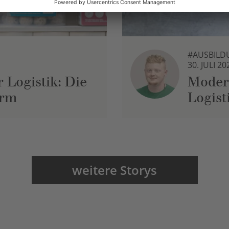
#AUSBILD
30. JULI 20
 Logistik: Die
Moder
urm
Logist
weitere Storys