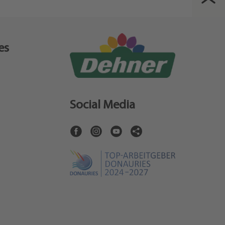
es
Social Media