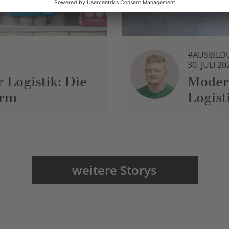
#AUSBILD
30. JULI 20
 Logistik: Die
Moder
urm
Logist
weitere Storys