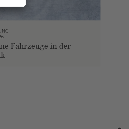
UNG
26
ne Fahrzeuge in der
ik