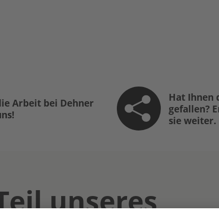
Hat Ihnen 
ie Arbeit bei Dehner
gefallen? 
uns!
sie weiter.
Teil unseres