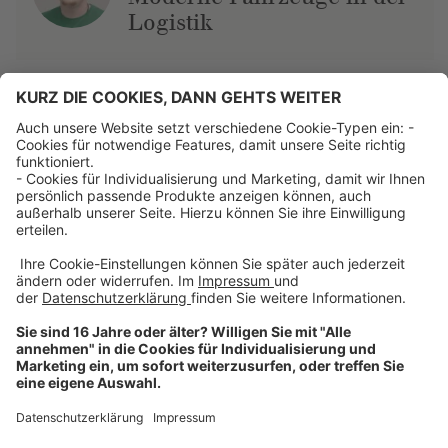
Logistik
Über uns
Dehner Unternehmen
Jobs bei Dehner