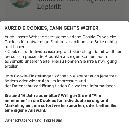
Logistik
Über uns
Dehner Unternehmen
Jobs bei Dehner