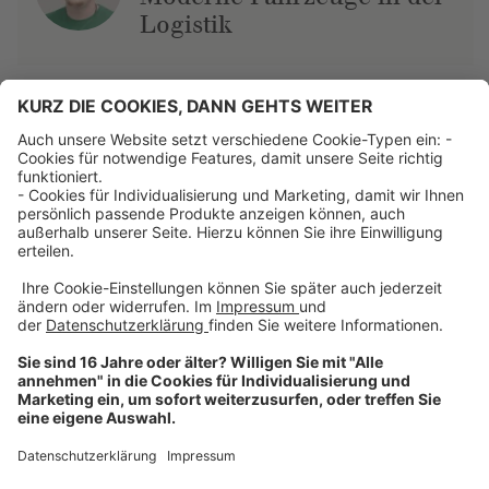
Logistik
Über uns
Dehner Unternehmen
Jobs bei Dehner