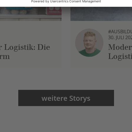
#AUSBILD
30. JULI 20
 Logistik: Die
Moder
urm
Logist
weitere Storys