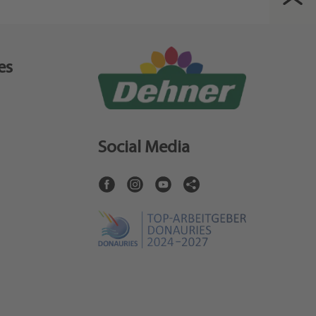
es
Social Media