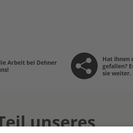
Hat Ihnen 
ie Arbeit bei Dehner
gefallen? 
uns!
sie weiter.
Teil unseres