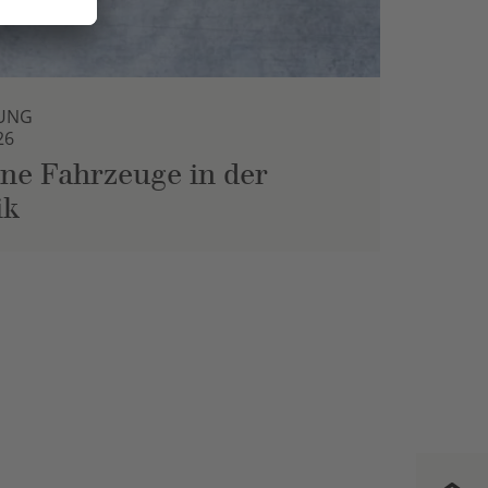
UNG
26
ne Fahrzeuge in der
ik