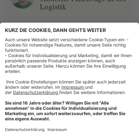
Logistik
Über uns
Dehner Unternehmen
Jobs bei Dehner