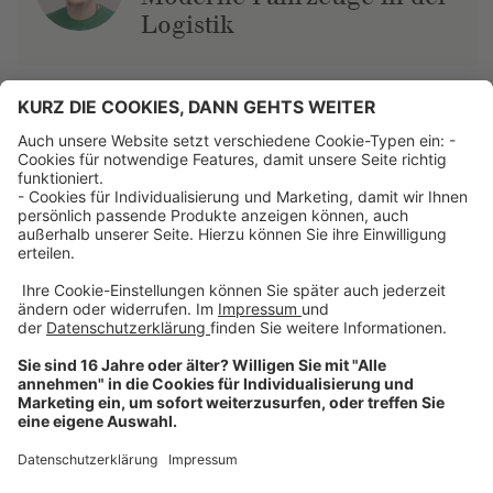
Logistik
Über uns
Dehner Unternehmen
Jobs bei Dehner