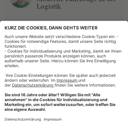
Logistik
Über uns
Dehner Unternehmen
Jobs bei Dehner