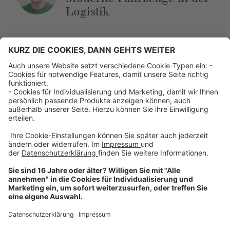
Logistik
Über uns
Dehner Unternehmen
Jobs bei Dehner