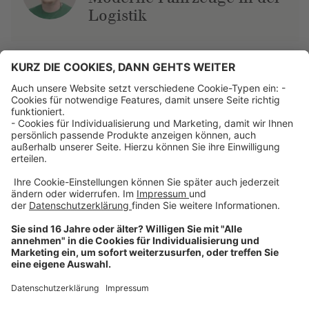
Logistik
Über uns
Dehner Unternehmen
Jobs bei Dehner