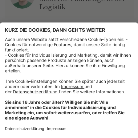
Logistik
Über uns
Dehner Unternehmen
Jobs bei Dehner