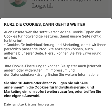
Logistik
Über uns
Dehner Unternehmen
Jobs bei Dehner