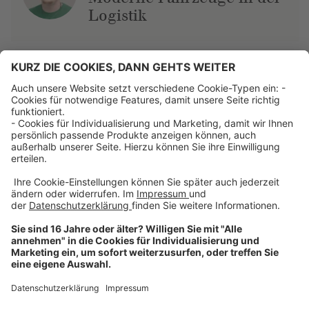
Logistik
Über uns
Dehner Unternehmen
Jobs bei Dehner