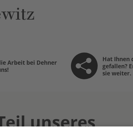
ewitz
Hat Ihnen 
ie Arbeit bei Dehner
gefallen? 
uns!
sie weiter.
Teil unseres