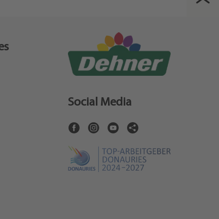
es
Social Media