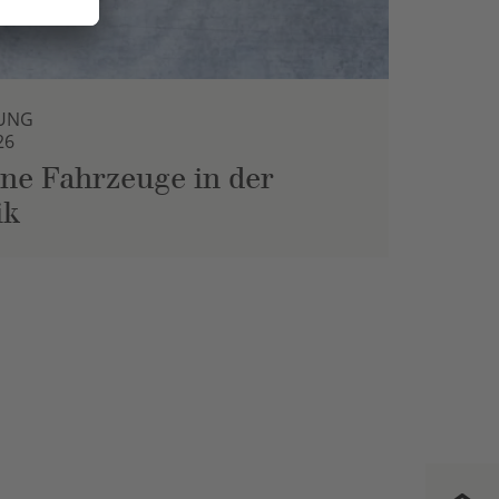
UNG
26
ne Fahrzeuge in der
ik