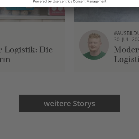
#AUSBILD
30. JULI 20
 Logistik: Die
Moder
urm
Logist
weitere Storys