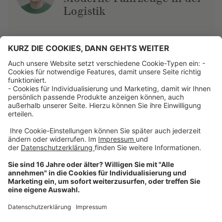
Logistik
Über uns
Dehner Unternehmen
Jobs bei Dehner