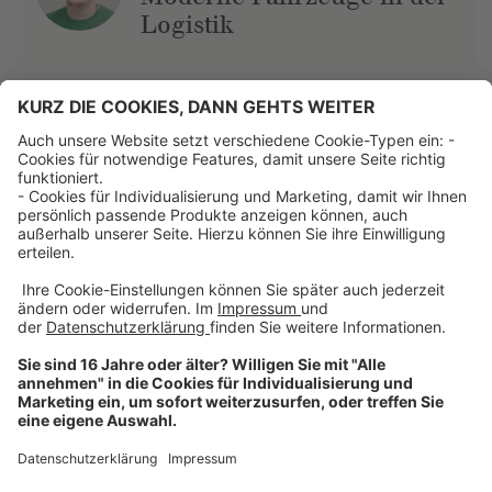
Logistik
Über uns
Dehner Unternehmen
Jobs bei Dehner