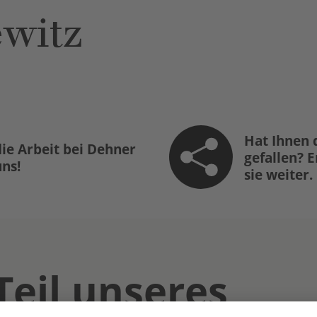
ewitz
Hat Ihnen 
ie Arbeit bei Dehner
gefallen? 
uns!
sie weiter.
Teil unseres