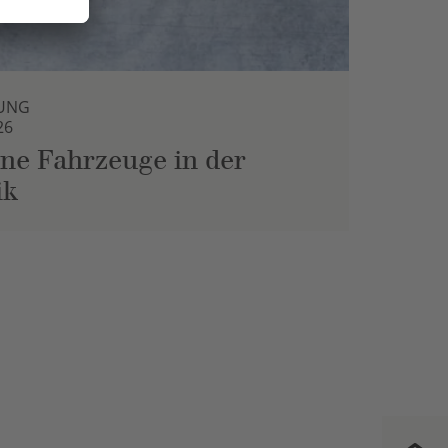
UNG
26
ne Fahrzeuge in der
ik