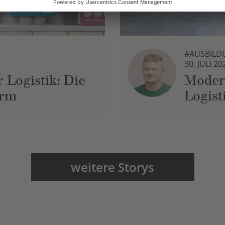
#AUSBILD
30. JULI 20
 Logistik: Die
Moder
urm
Logist
weitere Storys