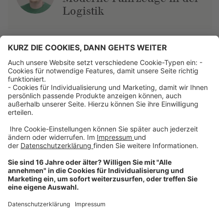
Logistik
Über uns
Dehner Unternehmen
Jobs bei Dehner