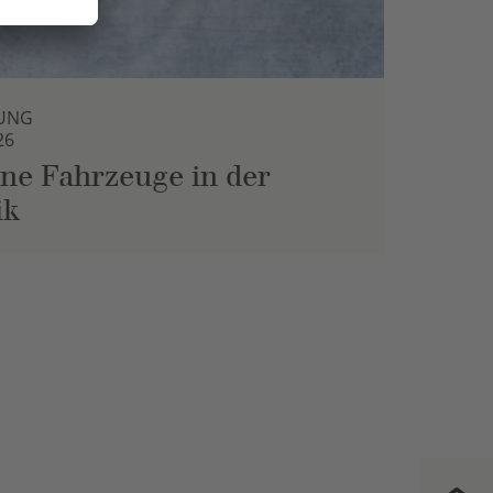
UNG
26
ne Fahrzeuge in der
ik