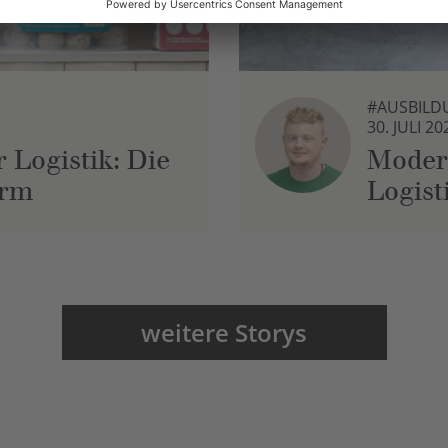
#AUSBILD
30. JULI 20
 Logistik: Die
Moder
urm
Logist
weitere Storys