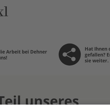
xl
Hat Ihnen 
ie Arbeit bei Dehner
gefallen? 
uns!
sie weiter.
Teil unseres