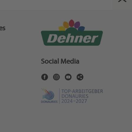
es
Social Media