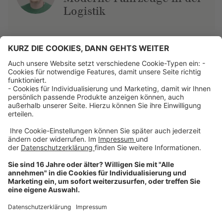
Logistik
Über uns
Dehner Unternehmen
Jobs bei Dehner