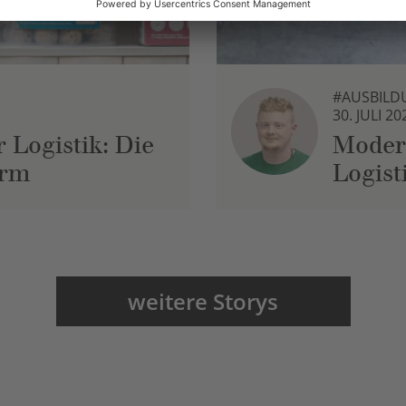
#AUSBILD
30. JULI 20
 Logistik: Die
Moder
urm
Logist
weitere Storys