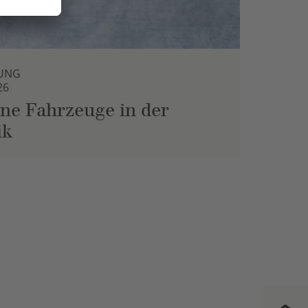
UNG
26
ne Fahrzeuge in der
ik