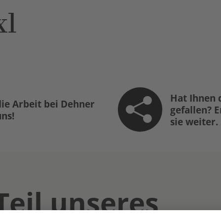
xl
Hat Ihnen 
ie Arbeit bei Dehner
gefallen? 
uns!
sie weiter.
Teil unseres