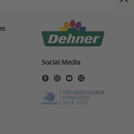
es
Social Media