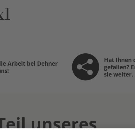
xl
Hat Ihnen 
ie Arbeit bei Dehner
gefallen? 
uns!
sie weiter.
Teil unseres