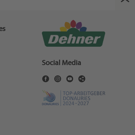
es
Social Media