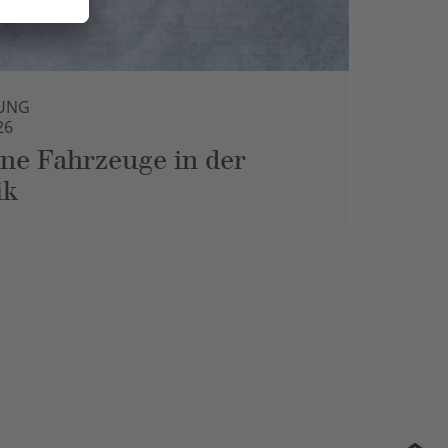
UNG
26
ne Fahrzeuge in der
ik