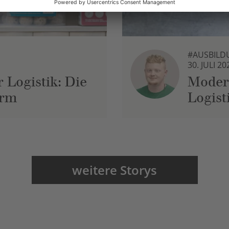
#AUSBILD
30. JULI 20
 Logistik: Die
Moder
urm
Logist
weitere Storys