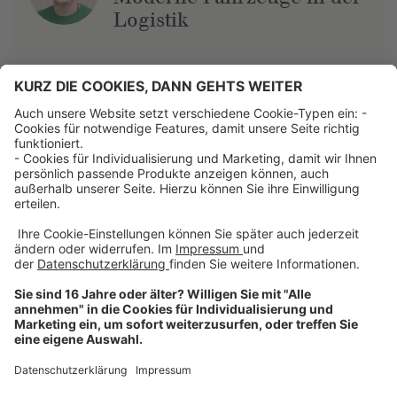
Logistik
Über uns
Dehner Unternehmen
Jobs bei Dehner