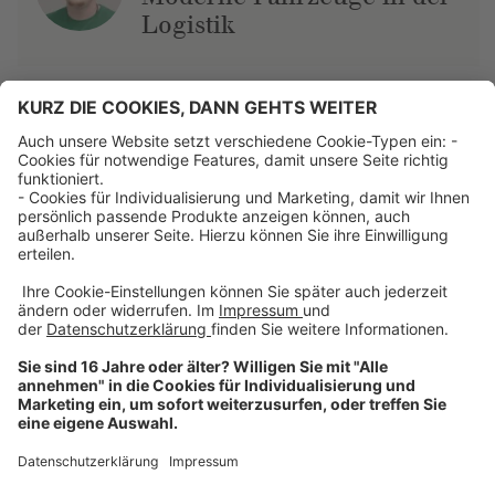
Logistik
Über uns
Dehner Unternehmen
Jobs bei Dehner