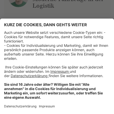
Logistik
Über uns
Dehner Unternehmen
Jobs bei Dehner