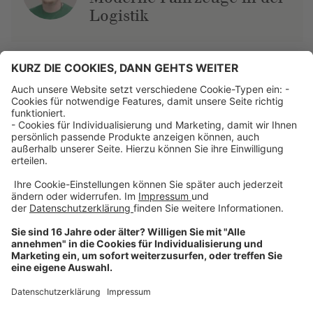
Logistik
Über uns
Dehner Unternehmen
Jobs bei Dehner