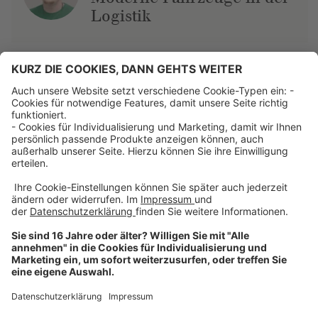
Logistik
Über uns
Dehner Unternehmen
Jobs bei Dehner