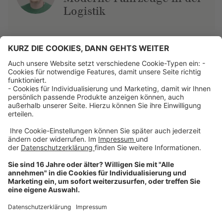
Logistik
Über uns
Dehner Unternehmen
Jobs bei Dehner