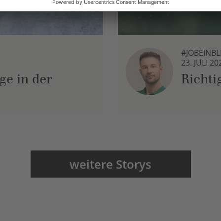
#JOBEINBL
23. JULI 20
e in der
Richt
weitere Storys