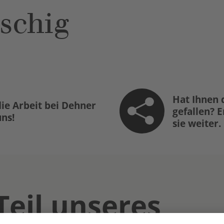
schig
Hat Ihnen 
ie Arbeit bei Dehner
gefallen? 
uns!
sie weiter.
Teil unseres