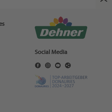
es
Social Media