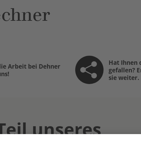
echner
Hat Ihnen 
ie Arbeit bei Dehner
gefallen? 
uns!
sie weiter.
Teil unseres