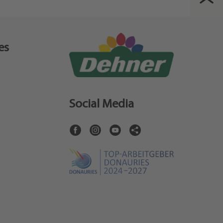
es
Social Media