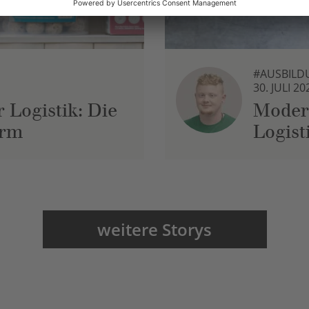
#AUSBILD
30. JULI 20
 Logistik: Die
Moder
urm
Logist
weitere Storys