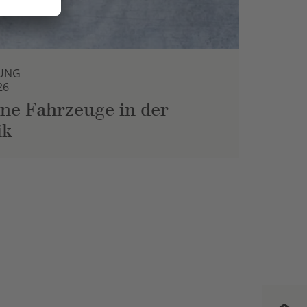
UNG
26
ne Fahrzeuge in der
ik