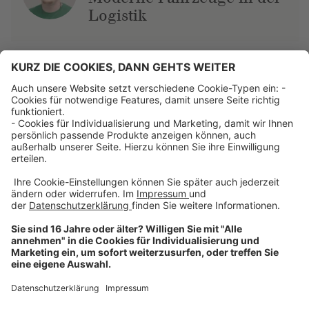
Logistik
Über uns
Dehner Unternehmen
Jobs bei Dehner