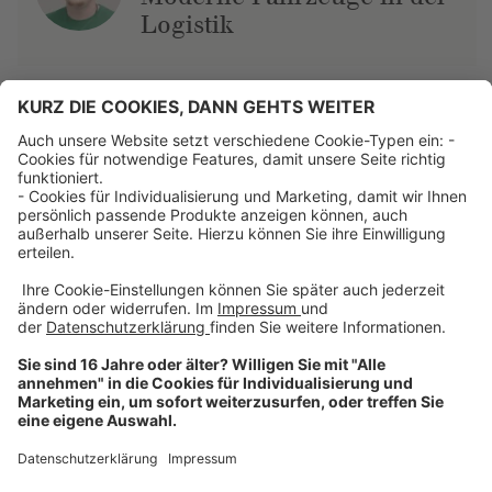
Logistik
Über uns
Dehner Unternehmen
Jobs bei Dehner