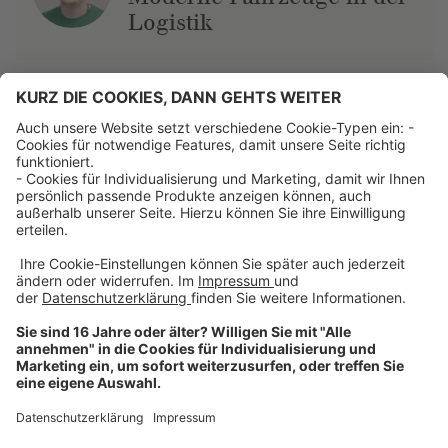
Logistik
Über uns
Dehner Unternehmen
Jobs bei Dehner