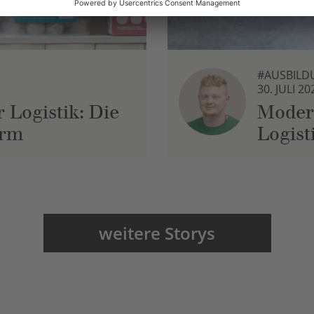
#AUSBILD
30. JULI 20
 Logistik: Die
Moder
urm
Logist
weitere Storys