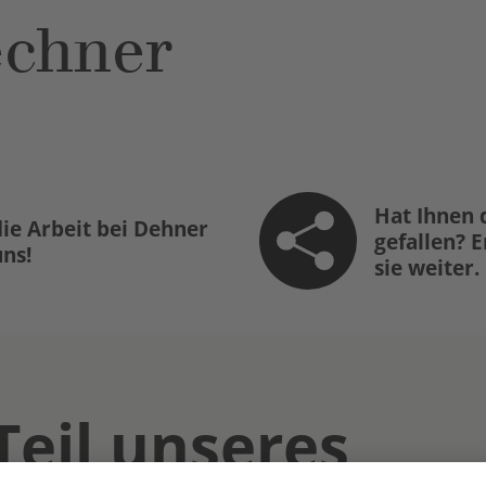
echner
Hat Ihnen 
ie Arbeit bei Dehner
gefallen? 
uns!
sie weiter.
Teil unseres