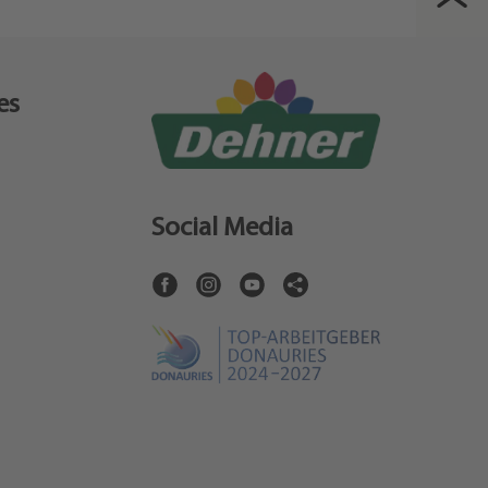
es
Social Media