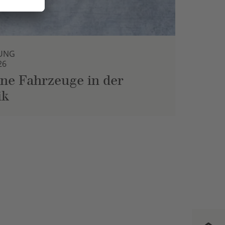
UNG
26
ne Fahrzeuge in der
ik