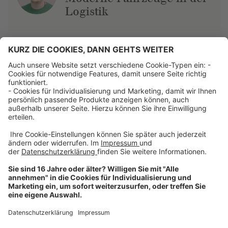
Logistik
Über uns
Dehner Unternehmen
Jobs bei Dehner